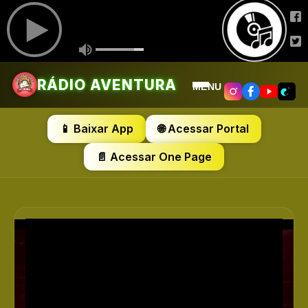
RÁDIO AVENTURA
MENU
📱 Baixar App
🌐 Acessar Portal
📄 Acessar One Page